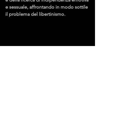
e sessuale, affrontando in modo sottile 
il problema del libertinismo.
10. “Anna Karenina” di Lev Tolstoj
Un'opera senza tempo che esamina le 