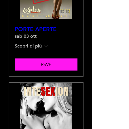
PORTE APERTE
sab 03 ott
Scopri di più
RSVP