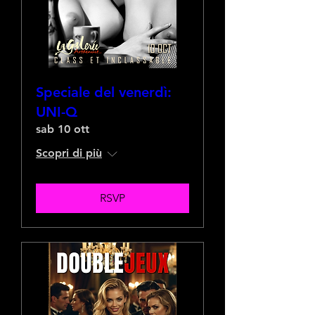
Speciale del venerdì:
UNI-Q
sab 10 ott
Scopri di più
RSVP