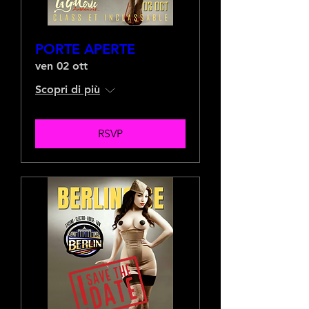
PORTE APERTE
ven 02 ott
Scopri di più
RSVP