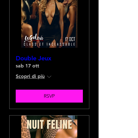
Double Jeux
sab 17 ott
Scopri di più
RSVP