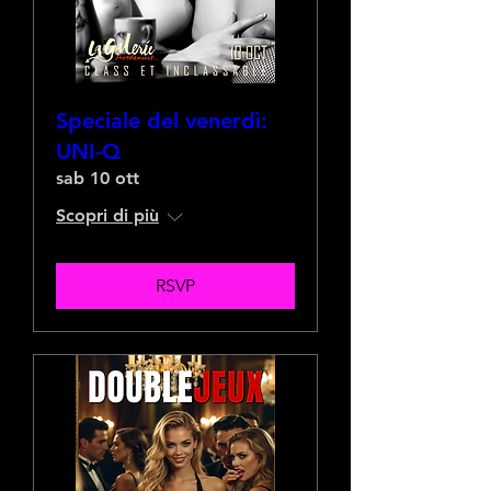
Speciale del venerdì:
UNI-Q
sab 10 ott
Scopri di più
RSVP