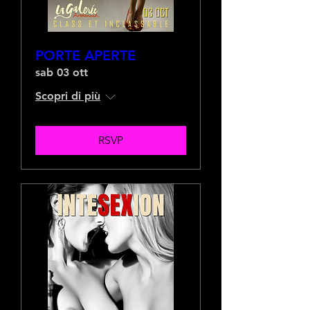
PORTE APERTE
sab 03 ott
Scopri di più
RSVP