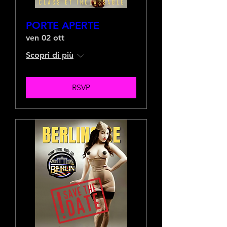
PORTE APERTE
ven 02 ott
Scopri di più
RSVP