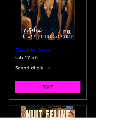
Double Jeux
sab 17 ott
Scopri di più
RSVP