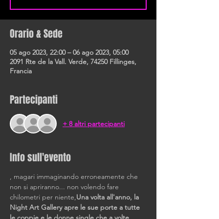
Orario & Sede
05 ago 2023, 22:00 – 06 ago 2023, 05:00
2091 Rte de la Vall. Verde, 74250 Fillinges,
Francia
Partecipanti
+ 8 altri partecipanti
Info sull'evento
, magari immaginando erroneamente che 
non si apriranno... non volendo fare 
chilometri per niente,
Una volta all'anno, la 
Night Art Gallery apre le sue porte a tutte 
le coppie e le donne single che a volte 