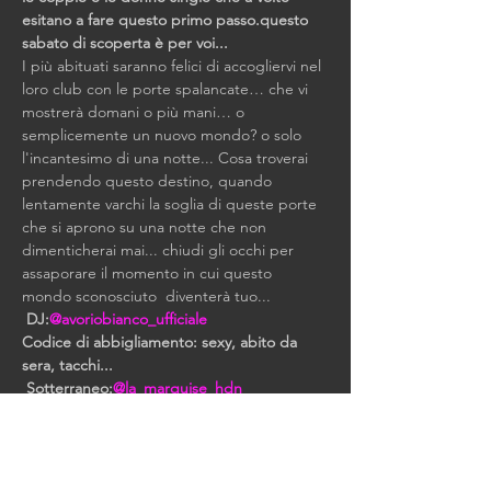
esitano a fare questo primo passo.
questo 
sabato di scoperta è per voi...
I più abituati saranno felici di accogliervi nel 
loro club con le porte spalancate… che vi 
mostrerà domani o più mani… o 
semplicemente un nuovo mondo? o solo 
l'incantesimo di una notte... Cosa troverai 
prendendo questo destino, quando 
lentamente varchi la soglia di queste porte 
che si aprono su una notte che non 
dimenticherai mai... chiudi gli occhi per 
assaporare il momento in cui questo 
mondo sconosciuto  diventerà tuo...
DJ:
@avoriobianco_ufficiale
Codice di abbigliamento: sexy, abito da 
sera, tacchi...
Sotterraneo:
@la_marquise_hdn
Prenotazione: +33 6 34 45 13 57