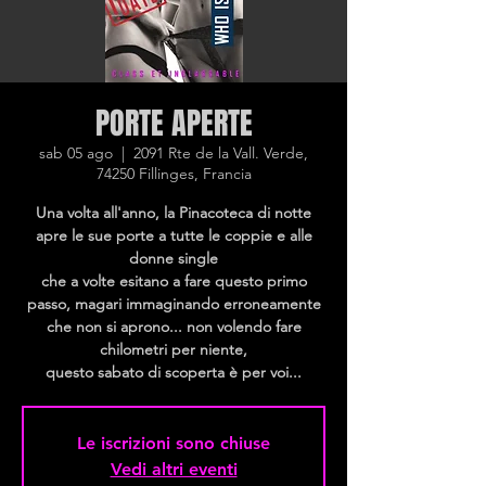
PORTE APERTE
sab 05 ago
  |  
2091 Rte de la Vall. Verde,
74250 Fillinges, Francia
Una volta all'anno, la Pinacoteca di notte
apre le sue porte a tutte le coppie e alle
donne single
che a volte esitano a fare questo primo
passo, magari immaginando erroneamente
che non si aprono... non volendo fare
chilometri per niente,
questo sabato di scoperta è per voi...
Le iscrizioni sono chiuse
Vedi altri eventi