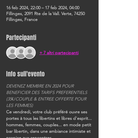
16 feb 2024, 22:00 – 17 feb 2024, 04:00
Fillinges, 2091 Rte de la Vall. Verte, 74250
Fillinges, France
Partecipanti
+ 7 altri partecipanti
Info sull'evento
DEVENEZ MEMBRE EN 2024 POUR 
BENEFICIER DES TARIFS PREFERENTIELS
(35
€/
COUPLE & ENTREE OFFERTE POUR 
LES FEMMES)
Ce vendredi, votre club préféré ouvre ses 
portes à tous les libertins et libres d'esprit...
hommes, femmes, couples... en mode petit 
bar libertin, dans une ambiance intimiste et 
propice aux rencontres