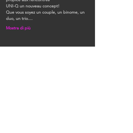
UNI-Q un nouveau concept!
Que vous soyez un couple, un binome, un 
duo, un trio....
Mostra di più
Condividi questo evento
RIMANIAMO IN
CONTATTO
Tutte le nostre ultime notizie