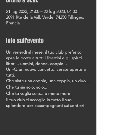
Orario & Sede
21 lug 2023, 21:00 – 22 lug 2023, 04:00
2091 Rte de la Vall. Verde, 74250 Fillinges,
Francia
Info sull'evento
Un venerdì al mese, il tuo club preferito
apre le porte a tutti i libertini e gli spiriti
liberi... uomini, donne, coppie...
Uni-Q un nuovo concetto. serate aperte a
tutti.
Che siate una coppia, una coppia, un duo....
Che tu sia solo, solo...
Che tu voglia solo... o meno more
Il tuo club ti accoglie in tutto il suo
splendore per accompagnarti sui sentieri
della lussuria fino alla fine della notte...
Vieni come sei... per noi sei tutto... UNI-Q!