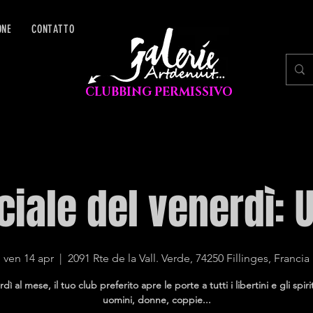
ONE
CONTATTO
CLUBBING PERMISSIVO
ciale del venerdì: 
ven 14 apr
  |  
2091 Rte de la Vall. Verde, 74250 Fillinges, Francia
ì al mese, il tuo club preferito apre le porte a tutti i libertini e gli spiriti
uomini, donne, coppie...