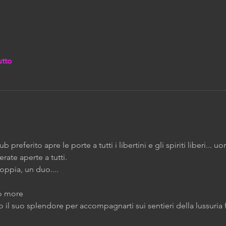
utto
b preferito apre le porte a tutti i libertini e gli spiriti liberi... 
ate aperte a tutti.
oppia, un duo....
o more 
to il suo splendore per accompagnarti sui sentieri della lussuria fi