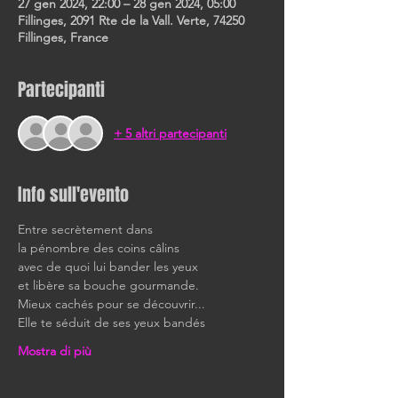
27 gen 2024, 22:00 – 28 gen 2024, 05:00
Fillinges, 2091 Rte de la Vall. Verte, 74250
Fillinges, France
Partecipanti
+ 5 altri partecipanti
Info sull'evento
Entre secrètement dans
la pénombre des coins câlins
avec de quoi lui bander les yeux
et libère sa bouche gourmande.
Mieux cachés pour se découvrir...
Elle te séduit de ses yeux bandés
Mostra di più