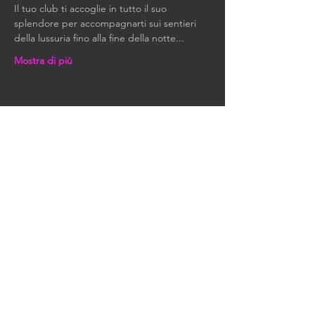
Il tuo club ti accoglie in tutto il suo 
splendore per accompagnarti sui sentieri 
della lussuria fino alla fine della notte...
Mostra di più
Condividi questo evento
RIMANIAMO IN
CONTATTO
Tutte le nostre ultime notizie
ed eventi.