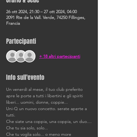
Orario & Sede
26 ott 2024, 21:30 – 27 ott 2024, 04:00
2091 Rte de la Vall. Verde, 74250 Fillinges,
Francia
Partecipanti
+ 18 altri partecipanti
Info sull'evento
Un venerdì al mese, il tuo club preferito 
apre le porte a tutti i libertini e gli spiriti 
liberi... uomini, donne, coppie...
Uni-Q un nuovo concetto. serate aperte a 
tutti.
Che siate una coppia, una coppia, un duo....
Che tu sia solo, solo... 
Che tu voglia solo... o meno more 