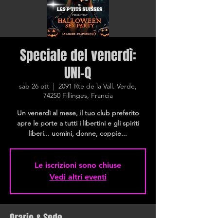
Speciale del venerdì:
UNI-Q
sab 26 ott
  |  
2091 Rte de la Vall. Verde,
74250 Fillinges, Francia
Un venerdì al mese, il tuo club preferito
apre le porte a tutti i libertini e gli spiriti
liberi... uomini, donne, coppie...
Le iscrizioni sono chiuse
Vedi altri eventi