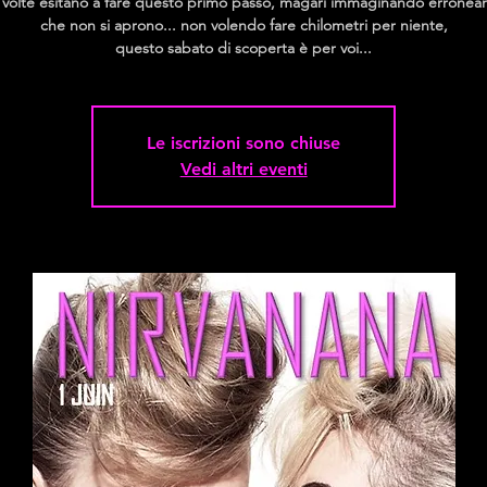
 volte esitano a fare questo primo passo, magari immaginando errone
che non si aprono... non volendo fare chilometri per niente,
questo sabato di scoperta è per voi...
Le iscrizioni sono chiuse
Vedi altri eventi