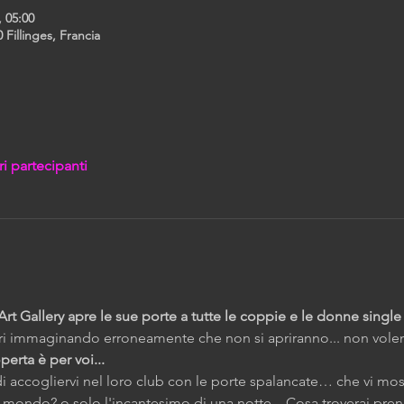
, 05:00
 Fillinges, Francia
ri partecipanti
Art Gallery apre le sue porte a tutte le coppie e le donne single 
ri immaginando erroneamente che non si apriranno... non volen
erta è per voi...
i di accogliervi nel loro club con le porte spalancate… che vi 
ondo? o solo l'incantesimo di una notte... Cosa troverai pre