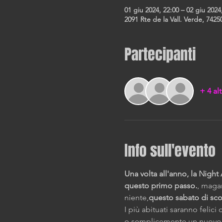
01 giu 2024, 22:00 – 02 giu 2024
2091 Rte de la Vall. Verde, 74250
Partecipanti
+ 4 alt
Info sull'evento
Una volta all'anno, la Night 
questo primo passo.
, maga
niente,
questo sabato di scop
I più abituati saranno felic
o semplicemente un nuovo m