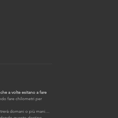
che a volte esitano a fare 
do fare chilometri per 
mostrerà domani o più mani… 
ndendo questo destino, 