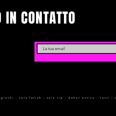
 IN CONTATTO
venti.
letter
 giochi - sala fetish - sala vip - dehor estivo - tutti i 