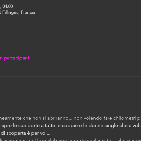
, 04:00
 Fillinges, Francia
ri partecipanti
eamente che non si apriranno... non volendo fare chilometri pe
ry apre le sue porte a tutte le coppie e le donne single che a vol
i scoperta è per voi...
i di accogliervi nel loro club con le porte spalancate… che vi 