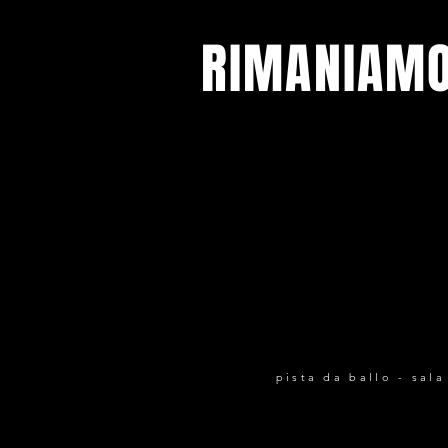
RIMANIAMO
Tutte le nostre ultime notizie ed e
Iscriviti per ricevere la nostra news
pista da ballo - sala