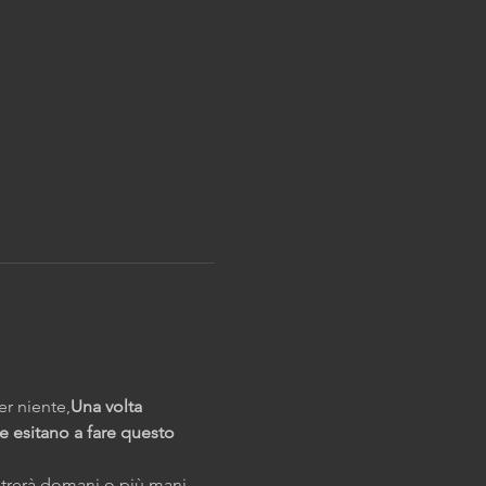
r niente,
Una volta 
te esitano a fare questo 
mostrerà domani o più mani… 