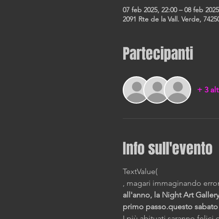
07 feb 2025, 22:00 – 08 feb 2025
2091 Rte de la Vall. Verde, 74250
Partecipanti
+ 3 alt
Info sull'evento
TextValue(
, magari immaginando erron
all'anno, la Night Art Galle
primo passo.
questo sabato d
I più abituati saranno felic