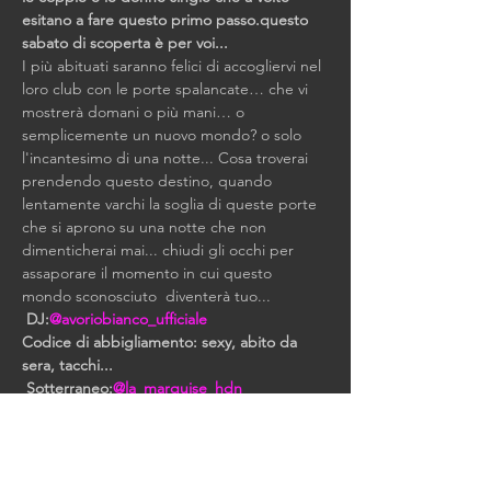
esitano a fare questo primo passo.
questo 
sabato di scoperta è per voi...
I più abituati saranno felici di accogliervi nel 
loro club con le porte spalancate… che vi 
mostrerà domani o più mani… o 
semplicemente un nuovo mondo? o solo 
l'incantesimo di una notte... Cosa troverai 
prendendo questo destino, quando 
lentamente varchi la soglia di queste porte 
che si aprono su una notte che non 
dimenticherai mai... chiudi gli occhi per 
assaporare il momento in cui questo 
mondo sconosciuto  diventerà tuo...
DJ:
@avoriobianco_ufficiale
Codice di abbigliamento: sexy, abito da 
sera, tacchi...
Sotterraneo:
@la_marquise_hdn
Prenotazione: +33 6 34 45 13 57