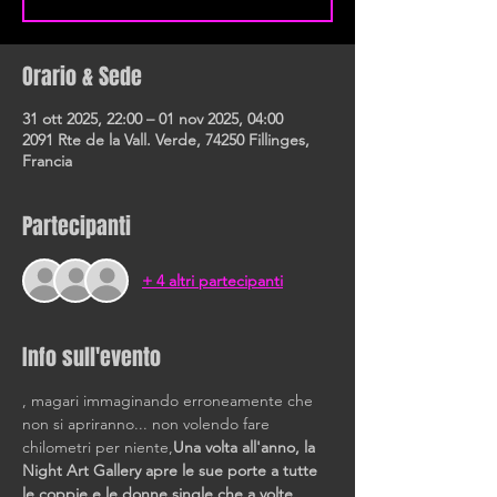
Orario & Sede
31 ott 2025, 22:00 – 01 nov 2025, 04:00
2091 Rte de la Vall. Verde, 74250 Fillinges,
Francia
Partecipanti
+ 4 altri partecipanti
Info sull'evento
, magari immaginando erroneamente che 
non si apriranno... non volendo fare 
chilometri per niente,
Una volta all'anno, la 
Night Art Gallery apre le sue porte a tutte 
le coppie e le donne single che a volte 