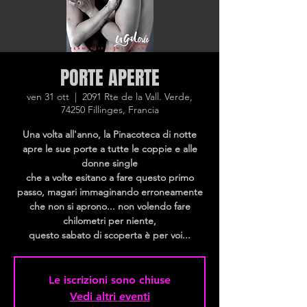
PORTE APERTE
ven 31 ott
  |  
2091 Rte de la Vall. Verde,
74250 Fillinges, Francia
Una volta all'anno, la Pinacoteca di notte
apre le sue porte a tutte le coppie e alle
donne single
che a volte esitano a fare questo primo
passo, magari immaginando erroneamente
che non si aprono... non volendo fare
chilometri per niente,
questo sabato di scoperta è per voi...
Le iscrizioni sono chiuse
Vedi altri eventi