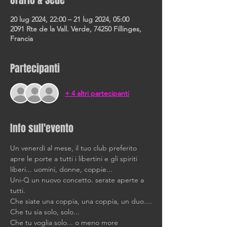
Orario & Sede
20 lug 2024, 22:00 – 21 lug 2024, 05:00
2091 Rte de la Vall. Verde, 74250 Fillinges,
Francia
Partecipanti
+ 4 altri partecipanti
Info sull'evento
Un venerdì al mese, il tuo club preferito 
apre le porte a tutti i libertini e gli spiriti 
liberi... uomini, donne, coppie...
Uni-Q un nuovo concetto. serate aperte a 
tutti.
Che siate una coppia, una coppia, un duo....
Che tu sia solo, solo... 
Che tu voglia solo... o meno more 