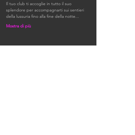
Il tuo club ti accoglie in tutto il suo 
splendore per accompagnarti sui sentieri 
della lussuria fino alla fine della notte...
Mostra di più
Condividi questo evento
RIMANIAMO IN
CONTATTO
Tutte le nostre ultime notizie
ed eventi.