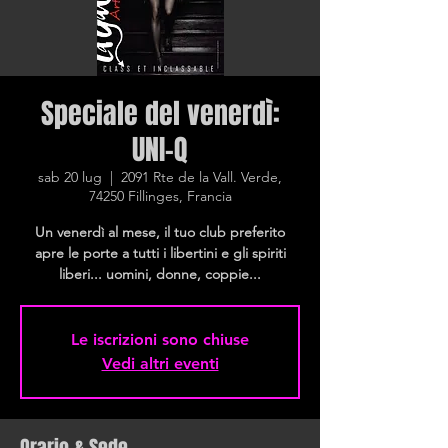
Speciale del venerdì:
UNI-Q
sab 20 lug
  |  
2091 Rte de la Vall. Verde,
74250 Fillinges, Francia
Un venerdì al mese, il tuo club preferito
apre le porte a tutti i libertini e gli spiriti
liberi... uomini, donne, coppie...
Le iscrizioni sono chiuse
Vedi altri eventi