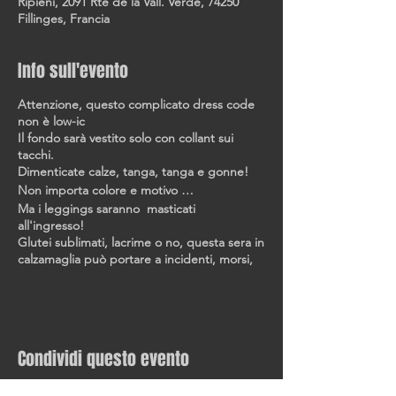
Ripieni, 2091 Rte de la Vall. Verde, 74250
Fillinges, Francia
Info sull'evento
Attenzione, questo complicato dress code
non è low-ic
Il fondo sarà vestito solo con collant sui
tacchi.
Dimenticate calze, tanga, tanga e gonne!
Non importa colore e motivo …
Ma i leggings saranno masticati
all'ingresso!
Glutei sublimati, lacrime o no, questa sera in
calzamaglia può portare a incidenti, morsi,
graffi...
Siate certi che la parte superiore è
opzionale, tutto va bene!
I collant saranno disponibili nel guardaroba
nel caso te ne dimenticassi, se sei pudica,
Condividi questo evento
perché questo dress code sarà applicato
per una serata rock!_cc781905-5cde-3194 -
bb3b- 136bad5cf58d_