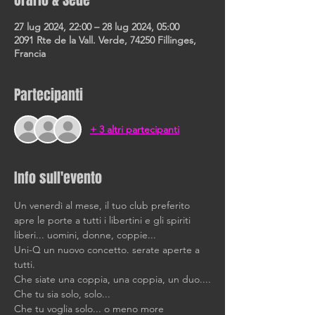
Orario & Sede
27 lug 2024, 22:00 – 28 lug 2024, 05:00
2091 Rte de la Vall. Verde, 74250 Fillinges,
Francia
Partecipanti
+ 3 altri partecipanti
Info sull'evento
Un venerdì al mese, il tuo club preferito 
apre le porte a tutti i libertini e gli spiriti 
liberi... uomini, donne, coppie...
Uni-Q un nuovo concetto. serate aperte a 
tutti.
Che siate una coppia, una coppia, un duo....
Che tu sia solo, solo... 
Che tu voglia solo... o meno more 