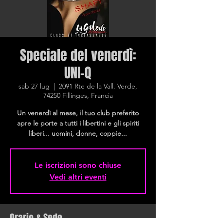
Speciale del venerdì:
UNI-Q
sab 27 lug
  |  
2091 Rte de la Vall. Verde,
74250 Fillinges, Francia
Un venerdì al mese, il tuo club preferito
apre le porte a tutti i libertini e gli spiriti
liberi... uomini, donne, coppie...
Le iscrizioni sono chiuse
Vedi altri eventi