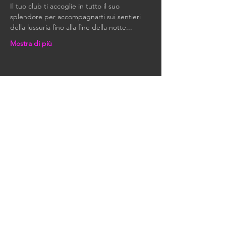
Il tuo club ti accoglie in tutto il suo 
splendore per accompagnarti sui sentieri 
della lussuria fino alla fine della notte...
Mostra di più
Condividi questo evento
RIMANIAMO IN
CONTATTO
Tutte le nostre ultime notizie
ed eventi.