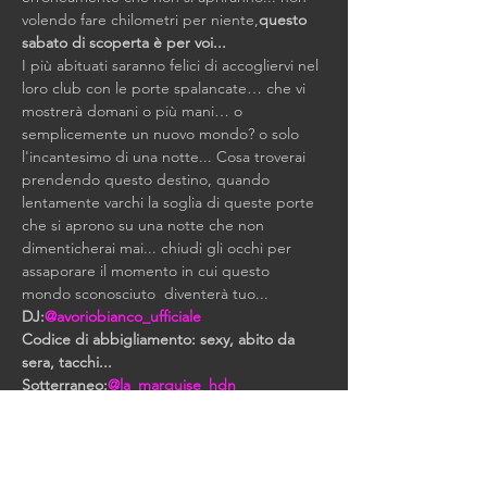
volendo fare chilometri per niente,
questo 
sabato di scoperta è per voi...
I più abituati saranno felici di accogliervi nel 
loro club con le porte spalancate… che vi 
mostrerà domani o più mani… o 
semplicemente un nuovo mondo? o solo 
l'incantesimo di una notte... Cosa troverai 
prendendo questo destino, quando 
lentamente varchi la soglia di queste porte 
che si aprono su una notte che non 
dimenticherai mai... chiudi gli occhi per 
assaporare il momento in cui questo 
mondo sconosciuto  diventerà tuo...
DJ:
@avoriobianco_ufficiale
Codice di abbigliamento: sexy, abito da 
sera, tacchi...
Sotterraneo:
@la_marquise_hdn
Prenotazione: +33 6 34 45 13 57