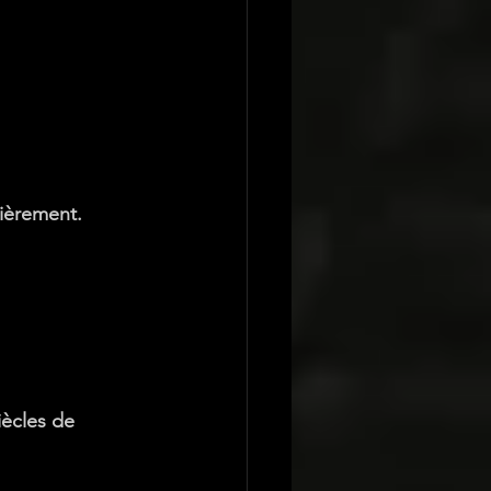
tièrement.
iècles de 