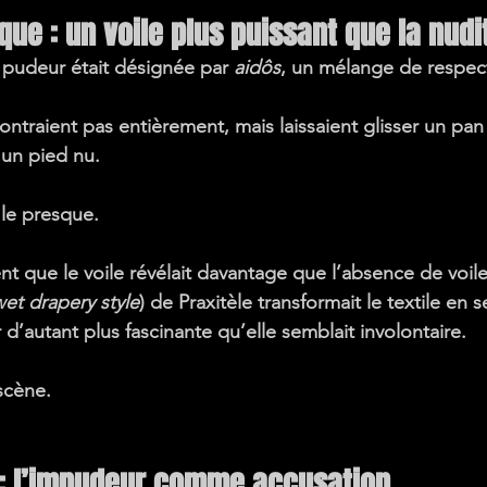
que : un voile plus puissant que la nudi
 pudeur était désignée par 
aidôs
, un mélange de respec
ntraient pas entièrement, mais laissaient glisser un pan 
 un pied nu.
le 
presque
.
nt que le voile révélait davantage que l’absence de voile
et drapery style
) de Praxitèle transformait le textile en
d’autant plus fascinante qu’elle semblait involontaire.
scène.
: l’impudeur comme accusation