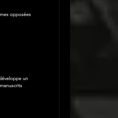
ormes opposées 
 développe un 
 manuscrits 