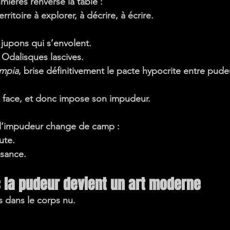
mières renverse la table :
rritoire à explorer, à décrire, à écrire.
jupons qui s’envolent.
Odalisques lascives.
mpia
, brise définitivement le pacte hypocrite entre pude
 face
, et donc impose son impudeur.
l’impudeur change de camp :
ute.
ssance
.
: la pudeur devient un art moderne
s dans le corps nu.