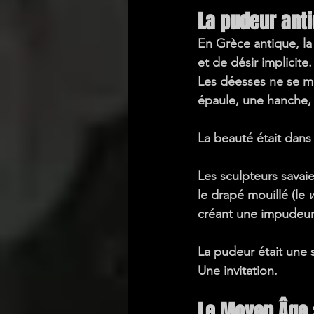
La pudeur anti
En Grèce antique, la
et de désir implicite.
Les déesses ne se mo
épaule, une hanche,
La beauté était dans 
Les sculpteurs savaie
le 
drapé mouillé
 (le 
w
créant une impudeur 
La pudeur était une 
Une 
invitation
.
Le Moyen Âge 