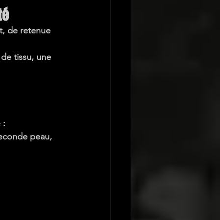
té
t, de retenue 
de tissu, une 
 :
 seconde peau, 