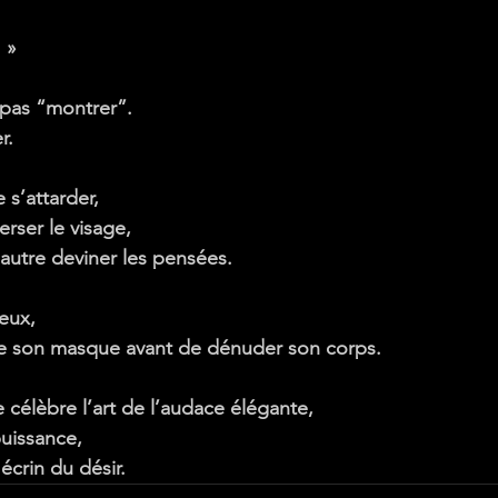
 »
 pas “montrer”.
r
.
 s’attarder,
erser le visage,
l’autre deviner les pensées.
ieux,
e son masque avant de dénuder son corps.
e célèbre 
l’art de l’audace élégante
,
uissance,
crin du désir.