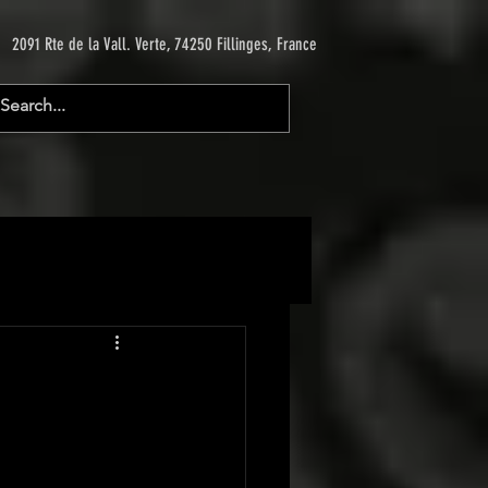
2091 Rte de la Vall. Verte, 74250 Fillinges, France