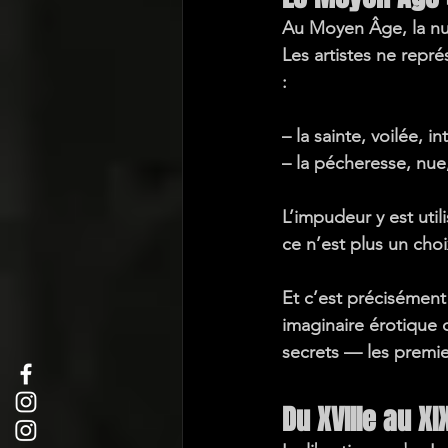
Au Moyen Âge, la nu
Les artistes ne repr
:
– la 
sainte
, voilée, i
– la 
pécheresse
, nue
L’impudeur y est uti
ce n’est plus un cho
Et c’est précisément
imaginaire érotique 
secrets — les premie
Du XVIIIe au X