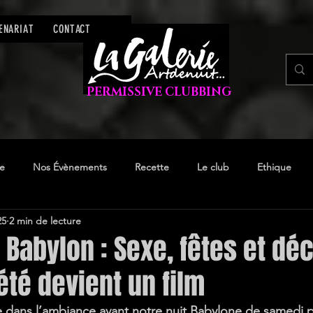
ENARIAT
CONTACT
PERMISSIVE CLUBBING
re
Nos Évènements
Recette
Le club
Ethique
25
2 min de lecture
 Babylon : Sexe, fêtes et d
été devient un film
e dans l’ambiance avant notre nuit Babylone de samedi 