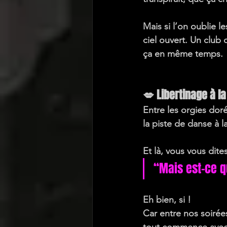
Mais si l’on oublie l
ciel ouvert
. Un club 
ça en même temps.
💋 Libertinage à la
Entre les orgies doré
la piste de danse à 
Et là, 
vous vous dite
“Mais est-ce q
Eh bien, si !
Car entre nos soirée