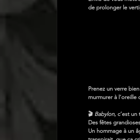
de prolonger le verti
Prenez un verre bien 
murmurer à l’oreille 
🎬 
Babylon
, c’est un 
Des fêtes grandioses
Un hommage à un âg
transpirait, que ça cri