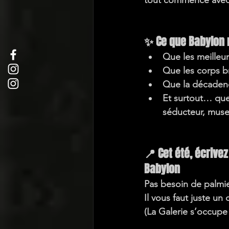
tout commence avec u
✨ Ce que Babylon 
Que les 
meilleur
Que les 
corps b
Que 
la décadenc
Et surtout… que
séducteur, muse
📍 Cet été, écrivez
Babylon
Pas besoin de palmi
Il vous faut juste un
(La Galerie s’occupe 