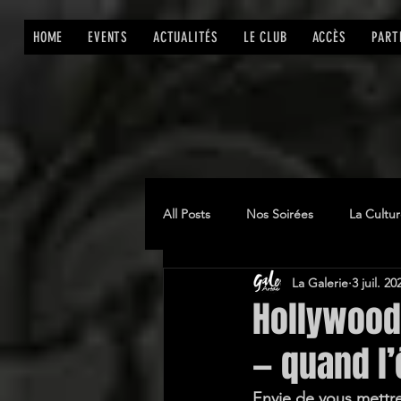
HOME
EVENTS
ACTUALITÉS
LE CLUB
ACCÈS
PART
All Posts
Nos Soirées
La Cultu
La Galerie
3 juil. 20
Hollywood
— quand l’
Envie de vous mettr