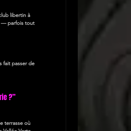
ub libertin à 
r — parfois tout 
s fait passer de 
rie ?”
e terrasse où 