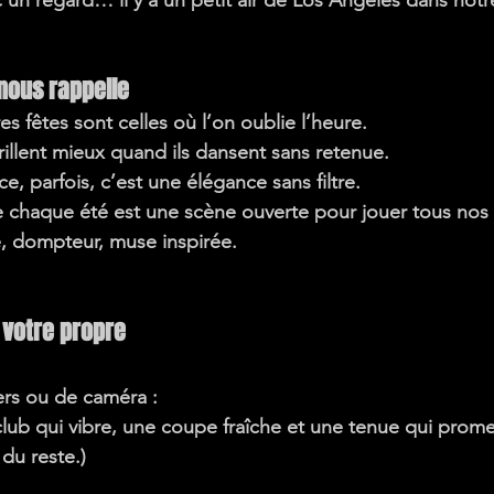
n regard… il y a un petit air de Los Angeles dans notre
nous rappelle
es fêtes sont celles où l’on oublie l’heure.
rillent mieux quand ils dansent sans retenue.
e, parfois, c’est une élégance sans filtre.
 
chaque été est une scène ouverte pour jouer tous nos 
, dompteur, muse inspirée.
 votre propre 
ers ou de caméra :
 club qui vibre, une coupe fraîche et une tenue qui prome
du reste.)