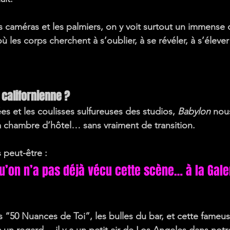
es caméras et les palmiers, on y voit surtout 
un immense cl
où les corps cherchent à s’oublier, à se révéler, à s’éleve
 californienne ?
es et les coulisses sulfureuses des studios, 
Babylon
 nou
la chambre d’hôtel… sans vraiment de transition.
s peut-être
 :
u’on n’a pas déjà vécu cette scène… à la Gale
s 
“50 Nuances de Toi”
, 
les bulles du bar
, et cette fameus