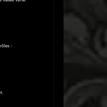
 Vallée Verte.
rôles
 : 
t.