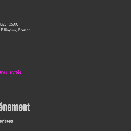
2023, 05:00
 Fillinges, France
tres invités
vénement
ristes