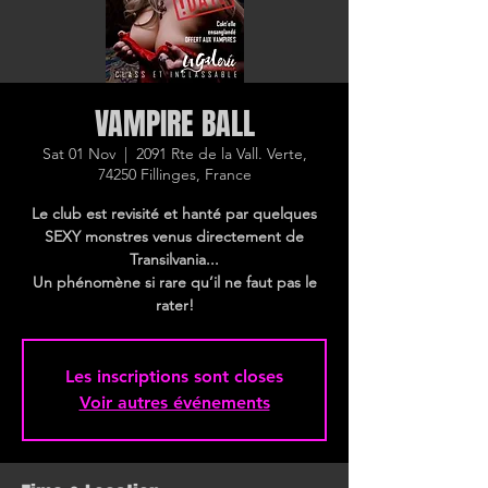
VAMPIRE BALL
Sat 01 Nov
  |  
2091 Rte de la Vall. Verte,
74250 Fillinges, France
Le club est revisité et hanté par quelques
SEXY monstres venus directement de
Transilvania...
Un phénomène si rare qu’il ne faut pas le
rater!
Les inscriptions sont closes
Voir autres événements