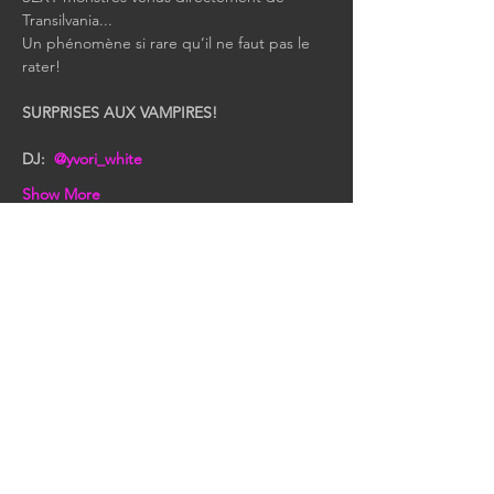
Transilvania...
Un phénomène si rare qu’il ne faut pas le 
rater!
SURPRISES AUX VAMPIRES!
DJ:  
@yvori_white
Show More
Share this event
KEEP IN TOUCH