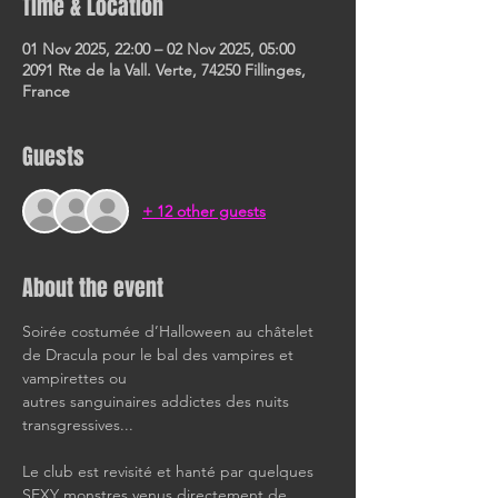
Time & Location
01 Nov 2025, 22:00 – 02 Nov 2025, 05:00
2091 Rte de la Vall. Verte, 74250 Fillinges,
France
Guests
+ 12 other guests
About the event
Soirée costumée d’Halloween au châtelet 
de Dracula pour le bal des vampires et 
vampirettes ou 
autres sanguinaires addictes des nuits 
transgressives...
Le club est revisité et hanté par quelques 
SEXY monstres venus directement de 