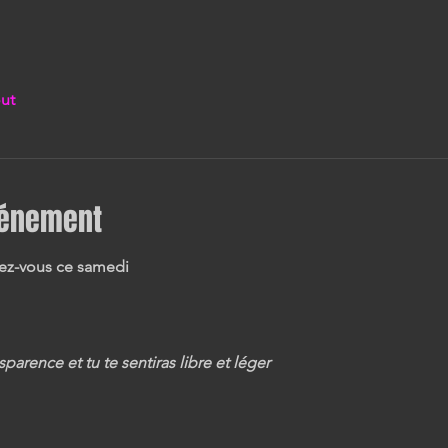
out
vénement
dez-vous ce samedi 
parence et tu te sentiras libre et léger