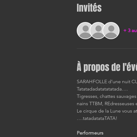
Invités
+ 3 au
À propos de l'é
SARAHFOLLE d’une nuit CUL-
Tatatadadatatatatada….
Tigresses, chattes sauvages 
nains TTBM, REdresseuses 
Le cirque de la Lune vous a
….tatadatataTATA!
Performeurs