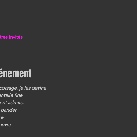
tres invités
vénement
corsage, je les devine
ntelle fine
sent admirer
 bander
re
ouvre