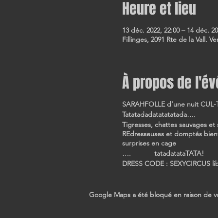
Heure et lieu
13 déc. 2022, 22:00 – 14 déc. 20
Fillinges, 2091 Rte de la Vall. V
À propos de l'é
SARAHFOLLE d’une nuit CUL-TE 
Tatatadadatatatatada….
Tigresses, chattes sauvages et 
REdresseuses et domptés bienv
surprises en cage
…. tatadatataTATA!
DRESS CODE : SEXYCIRCUS lib
Google Maps a été bloqué en raison de vo