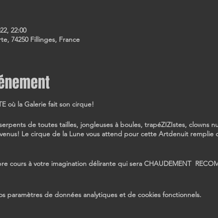
22, 22:00
erte, 74250 Fillinges, France
vénement
où la Galerie fait son cirque!
serpents de toutes tailles, jongleuses à boules, trapéZIZIstes, clowns 
enus! Le cirque de la Lune vous attend pour cette Artdenuit remplie 
re cours à votre imagination délirante qui sera CHAUDEMENT REC
s paramètres de données analytiques et de cookies fonctionnels.