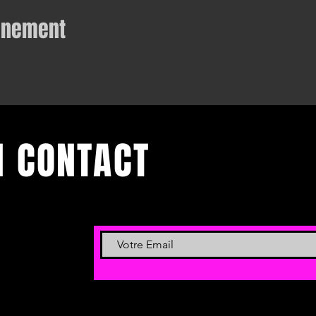
vénement
N CONTACT
 et événements.
 newsletter