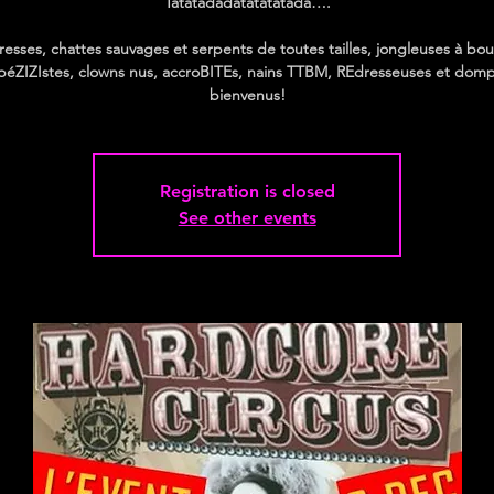
Tatatadadatatatatada….
resses, chattes sauvages et serpents de toutes tailles, jongleuses à bou
péZIZIstes, clowns nus, accroBITEs, nains TTBM, REdresseuses et dom
bienvenus!
Registration is closed
See other events