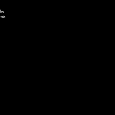
les,
ptés