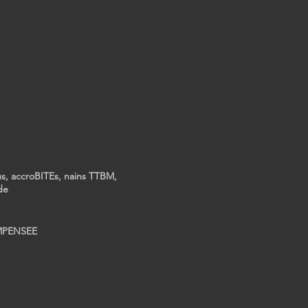
nus, accroBITEs, nains TTBM,
de
OMPENSEE