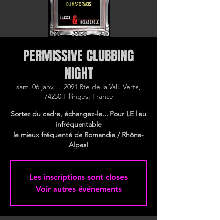
PERMISSIVE CLUBBING
NIGHT
sam. 06 janv.
  |  
2091 Rte de la Vall. Verte,
74250 Fillinges, France
Sortez du cadre, échangez-le... Pour LE lieu
infréquentable
le mieux fréquenté de Romandie / Rhône-
Alpes!
Les inscriptions sont closes
Voir autres événements