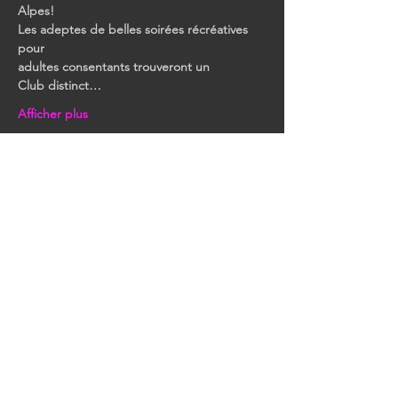
Alpes!
Les adeptes de belles soirées récréatives 
pour
adultes consentants trouveront un 
Club distinct…
Afficher plus
Partager cet événement
RESTONS EN CONTACT
Toutes nos dernières
informations et événements.