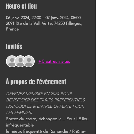
Heure et lieu
06 janv. 2024, 22:00 – 07 janv. 2024, 05:00
2091 Rte de la Vall. Verte, 74250 Fillinges,
France
Invités
+ 5 autres invités
À propos de l'événement
DEVENEZ MEMBRE EN 2024 POUR 
BENEFICIER DES TARIFS PREFERENTIELS
(35
€/
COUPLE & ENTREE OFFERTE POUR 
LES FEMMES)
Sortez du cadre, échangez-le... Pour LE lieu 
infréquentable
le mieux fréquenté de Romandie / Rhône-