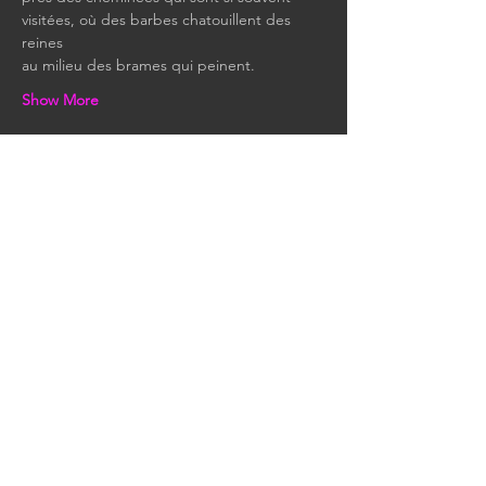
visitées, où des barbes chatouillent des 
reines 
au milieu des brames qui peinent.
Show More
Share this event
KEEP IN TOUCH
All our latest news and
events.
Sign up to receive our