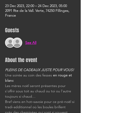
23 Dec 2023, 22:00 – 24 Dec 2023, 05:00
2091 Rte de la Vall. Verte, 74250 Fillinges,
France
Guests
See All
About the event
PLEINS DE CADEAUX JUSTE POUR VOUS!
Une soirée au coin des fesses 
en rouge et 
blanc
Les mères noël seront présentes pour 
s’offrir sous toit au chaud ou toi ou l’autre 
toujours si chaud…
Bref viens en hot–savoie pour ce pré-noël si 
tradi-additionnel où les boules brillent
près des cheminées qui sont si souvent 