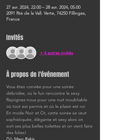
27 avr. 2024, 22:00 – 28 avr. 2024, 05:00
2091 Rte de la Vall. Verte, 74250 Fillinges,
France
Invités
+ 4 autres invités
À propos de l'événement
Vous êtes conviée pour une soirée 
débridée, où le fun rencontre le sexy. 
Rejoignez-nous pour une nuit inoubliable 
où tout est permis et où le plaisir est roi. 
En mode Noir et Or, cette soirée se veut 
sophistiquée, élégante et sexy alors on 
sort ses plus belles toilettes et on vient faire 
des folies!
DJ: Marc Rakis