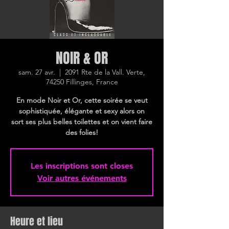
NOIR & OR
sam. 27 avr.
  |  
2091 Rte de la Vall. Verte,
74250 Fillinges, France
En mode Noir et Or, cette soirée se veut
sophistiquée, élégante et sexy alors on
sort ses plus belles toilettes et on vient faire
des folies!
Les inscriptions sont closes
Voir autres événements
Heure et lieu