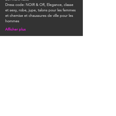
Dress code: NOIR & OR, Elegance, classe 
et sexy, robe, jupe, talons pour les femmes 
et chemise et chaussures de ville pour les 
hommes
Afficher plus
Partager cet événement
RESTONS EN CONTACT
Toutes nos dernières
informations et événements.