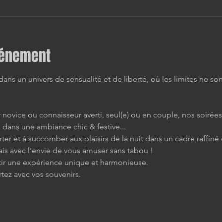
vénement
ns un univers de sensualité et de liberté, où les limites ne son
novice ou connaisseur averti, seul(e) ou en couple, nos soirée
 dans une ambiance chic & festive...
rter et à succomber aux plaisirs de la nuit dans un cadre raffiné 
s avec l’envie de vous amuser sans tabou !
tir une expérience unique et harmonieuse.
rtez avec vos souvenirs.