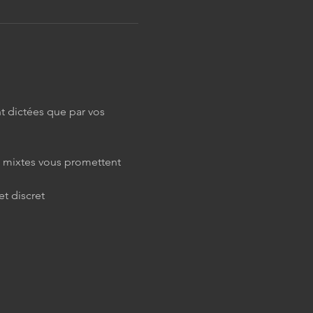
t dictées que par vos 
s mixtes vous promettent 
et discret