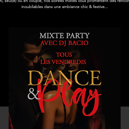
ti, seul(e) ou en couple, nos soirées mixtes vous promettent des renco
inoubliables dans une ambiance chic & festive...