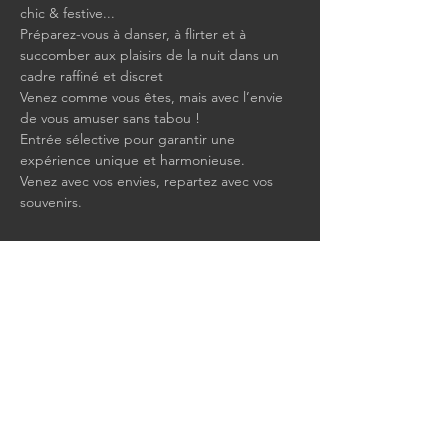
chic & festive...
Préparez-vous à danser, à flirter et à 
succomber aux plaisirs de la nuit dans un 
cadre raffiné et discret
Venez comme vous êtes, mais avec l’envie 
de vous amuser sans tabou !
Entrée sélective pour garantir une 
expérience unique et harmonieuse.
Venez avec vos envies, repartez avec vos 
souvenirs.
Show More
Share this event