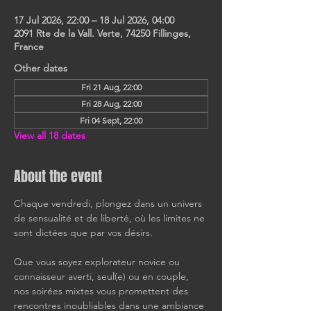
17 Jul 2026, 22:00 – 18 Jul 2026, 04:00
2091 Rte de la Vall. Verte, 74250 Fillinges,
France
Other dates
Fri 21 Aug, 22:00
Fri 28 Aug, 22:00
Fri 04 Sept, 22:00
View all 18 dates
About the event
Chaque vendredi, plongez dans un univers 
de sensualité et de liberté, où les limites ne 
sont dictées que par vos désirs.
Que vous soyez explorateur novice ou 
connaisseur averti, seul(e) ou en couple, 
nos soirées mixtes vous promettent des 
rencontres inoubliables dans une ambiance 