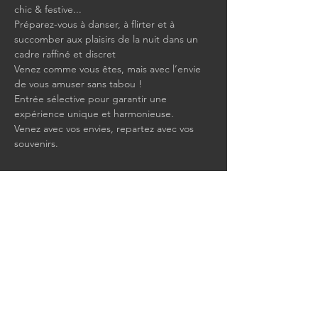
chic & festive...
Préparez-vous à danser, à flirter et à 
succomber aux plaisirs de la nuit dans un 
cadre raffiné et discret
Venez comme vous êtes, mais avec l’envie 
de vous amuser sans tabou !
Entrée sélective pour garantir une 
expérience unique et harmonieuse.
Venez avec vos envies, repartez avec vos 
souvenirs.
Afficher plus
Partager cet événement