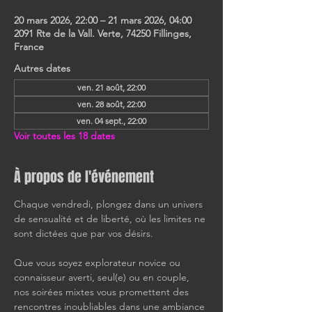
20 mars 2026, 22:00 – 21 mars 2026, 04:00
2091 Rte de la Vall. Verte, 74250 Fillinges,
France
Autres dates
ven. 21 août, 22:00
ven. 28 août, 22:00
ven. 04 sept., 22:00
Voir toutes les 18 dates
À propos de l'événement
Chaque vendredi, plongez dans un univers 
de sensualité et de liberté, où les limites ne 
sont dictées que par vos désirs.
Que vous soyez explorateur novice ou 
connaisseur averti, seul(e) ou en couple, 
nos soirées mixtes vous promettent des 
rencontres inoubliables dans une ambiance 