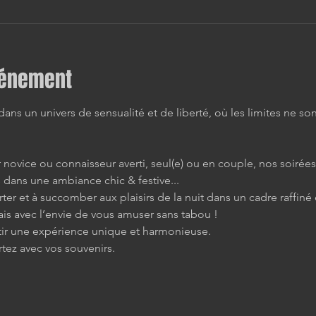
vénement
ns un univers de sensualité et de liberté, où les limites ne son
novice ou connaisseur averti, seul(e) ou en couple, nos soirée
 dans une ambiance chic & festive...
rter et à succomber aux plaisirs de la nuit dans un cadre raffiné 
s avec l’envie de vous amuser sans tabou !
tir une expérience unique et harmonieuse.
rtez avec vos souvenirs.