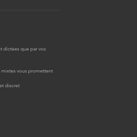
t dictées que par vos 
s mixtes vous promettent 
et discret