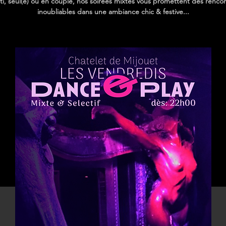
ti, seul(e) ou en couple, nos soirées mixtes vous promettent des renco
inoubliables dans une ambiance chic & festive...