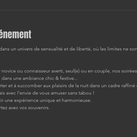
vénement
ns un univers de sensualité et de liberté, où les limites ne son
novice ou connaisseur averti, seul(e) ou en couple, nos soirée
 dans une ambiance chic & festive...
rter et à succomber aux plaisirs de la nuit dans un cadre raffiné 
s avec l’envie de vous amuser sans tabou !
tir une expérience unique et harmonieuse.
rtez avec vos souvenirs.