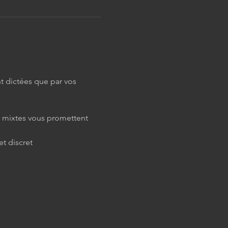
t dictées que par vos 
s mixtes vous promettent 
et discret