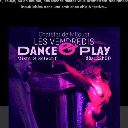
ti, seul(e) ou en couple, nos soirées mixtes vous promettent des renco
inoubliables dans une ambiance chic & festive...