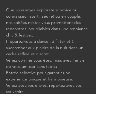
Que vous soyez explorateur novice ou 
connaisseur averti, seul(e) ou en couple, 
nos soirées mixtes vous promettent des 
rencontres inoubliables dans une ambiance 
chic & festive...
Préparez-vous à danser, à flirter et à 
succomber aux plaisirs de la nuit dans un 
cadre raffiné et discret
Venez comme vous êtes, mais avec l’envie 
de vous amuser sans tabou !
Entrée sélective pour garantir une 
expérience unique et harmonieuse.
Venez avec vos envies, repartez avec vos 
souvenirs.
Afficher plus