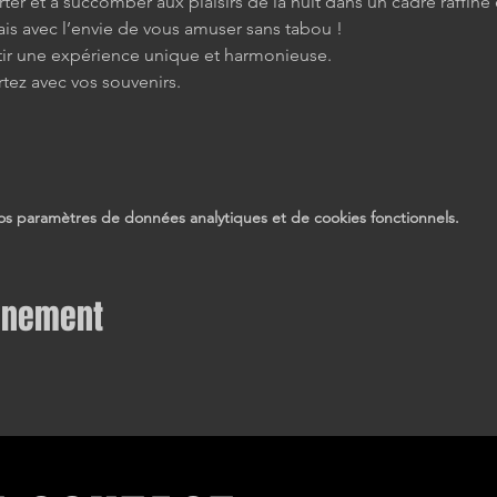
rter et à succomber aux plaisirs de la nuit dans un cadre raffiné 
s avec l’envie de vous amuser sans tabou !
tir une expérience unique et harmonieuse.
rtez avec vos souvenirs.
s paramètres de données analytiques et de cookies fonctionnels.
vénement