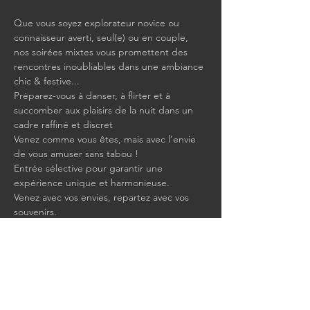
Que vous soyez explorateur novice ou 
connaisseur averti, seul(e) ou en couple, 
nos soirées mixtes vous promettent des 
rencontres inoubliables dans une ambiance 
chic & festive...
Préparez-vous à danser, à flirter et à 
succomber aux plaisirs de la nuit dans un 
cadre raffiné et discret
Venez comme vous êtes, mais avec l’envie 
de vous amuser sans tabou !
Entrée sélective pour garantir une 
expérience unique et harmonieuse.
Venez avec vos envies, repartez avec vos 
souvenirs.
Show More