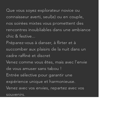
Que vous soyez explorateur novice ou 
connaisseur averti, seul(e) ou en couple, 
nos soirées mixtes vous promettent des 
rencontres inoubliables dans une ambiance 
chic & festive...
Préparez-vous à danser, à flirter et à 
succomber aux plaisirs de la nuit dans un 
cadre raffiné et discret
Venez comme vous êtes, mais avec l’envie 
de vous amuser sans tabou !
Entrée sélective pour garantir une 
expérience unique et harmonieuse.
Venez avec vos envies, repartez avec vos 
souvenirs.
Show More