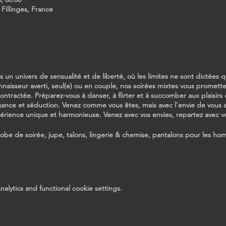
 Fillinges, France
n univers de sensualité et de liberté, où les limites ne sont dictées 
naisseur averti, seul(e) ou en couple, nos soirées mixtes vous promett
tractée. Préparez-vous à danser, à flirter et à succomber aux plaisirs d
égance et séduction. Venez comme vous êtes, mais avec l’envie de vous 
périence unique et harmonieuse. Venez avec vos envies, repartez avec vo
e de soirée, jupe, talons, lingerie & chemise, pantalons pour les hom
lytics and functional cookie settings.