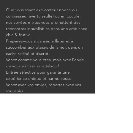
Que vous soyez explorateur novice ou 
connaisseur averti, seul(e) ou en couple, 
nos soirées mixtes vous promettent des 
rencontres inoubliables dans une ambiance 
chic & festive...
Préparez-vous à danser, à flirter et à 
succomber aux plaisirs de la nuit dans un 
cadre raffiné et discret
Venez comme vous êtes, mais avec l’envie 
de vous amuser sans tabou !
Entrée sélective pour garantir une 
expérience unique et harmonieuse.
Venez avec vos envies, repartez avec vos 
souvenirs.
Show More