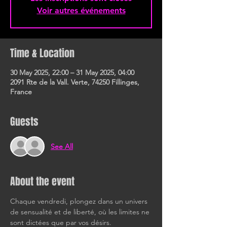
Voir autres événements
Time & Location
30 May 2025, 22:00 – 31 May 2025, 04:00
2091 Rte de la Vall. Verte, 74250 Fillinges,
France
Guests
See All
About the event
Chaque vendredi, plongez dans un univers 
de sensualité et de liberté, où les limites ne 
sont dictées que par vos désirs.