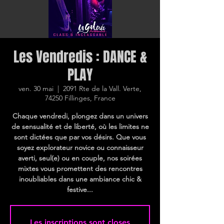
Les Vendredis : DANCE &
PLAY
ven. 30 mai
  |  
2091 Rte de la Vall. Verte,
74250 Fillinges, France
Chaque vendredi, plongez dans un univers
de sensualité et de liberté, où les limites ne
sont dictées que par vos désirs. Que vous
soyez explorateur novice ou connaisseur
averti, seul(e) ou en couple, nos soirées
mixtes vous promettent des rencontres
inoubliables dans une ambiance chic &
festive...
Les inscriptions sont closes