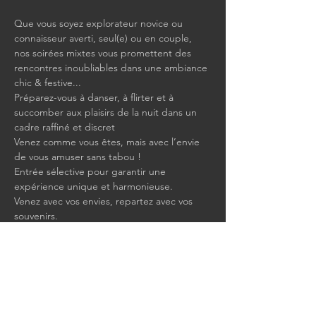
Que vous soyez explorateur novice ou 
connaisseur averti, seul(e) ou en couple, 
nos soirées mixtes vous promettent des 
rencontres inoubliables dans une ambiance 
chic & festive...
Préparez-vous à danser, à flirter et à 
succomber aux plaisirs de la nuit dans un 
cadre raffiné et discret
Venez comme vous êtes, mais avec l’envie 
de vous amuser sans tabou !
Entrée sélective pour garantir une 
expérience unique et harmonieuse.
Venez avec vos envies, repartez avec vos 
souvenirs.
Afficher plus