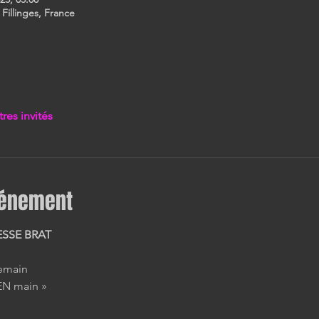
 Fillinges, France
tres invités
vénement
SSE BRAT
demain
EN main »