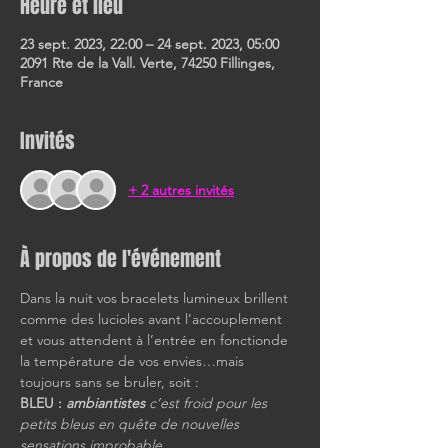
Heure et lieu
23 sept. 2023, 22:00 – 24 sept. 2023, 05:00
2091 Rte de la Vall. Verte, 74250 Fillinges,
France
Invités
+ 2 autres invités
À propos de l'événement
Dans la nuit vos bracelets lumineux brillent 
comme des lucioles avant l’accouplement 
et vous attendent à l’entrée en fonctionde 
la température de vos envies…mais 
toujours sans se bruler, soit :
BLEU : 
ambiantistes 
c’est froid pour les 
petits bleus en quête de nouvelles 
sensations improbable