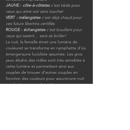
JAUNE : 
côte-à-côtistes 
c’est tiède pour 
ceux qui aime voir sans toucher
VERT 
: mélangistes 
c’est déjà chaud pour 
ces futurs libertins certifiés
ROUGE : 
échangistes 
c’est bouillant pour 
ceux qui savent… sans se brûler!
La nuit, la femelle émet une lumière de 
couleuret se transforme en nymphette d'où 
émergeraune lucioliste assumée. Les gros 
yeux ébahis des mâles sont très sensibles à 
cette lumière et permettent ainsi aux 
couples de trouver d’autres couples en 
fonction des couleurs pour assurerune nuit 
productive sans ambiguïté.
Afficher plus
Partager cet événement