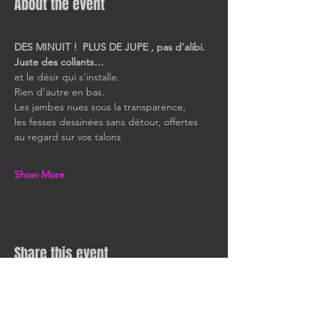
About the event
DES MINUIT !  PLUS DE JUPE , pas d’alibi.
Juste des collants…
et le désir qui s’installe.
Rien d’autre en bas.
Les jambes nues sous la transparence,
les fesses dessinées sans détour, offertes 
au regard sur vos talons
Show More
Share this event